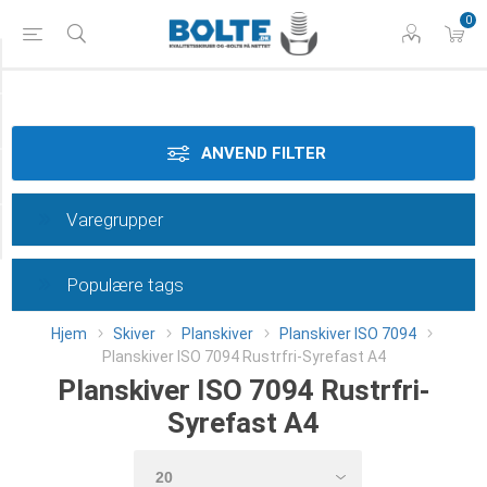
0
Styrke
Materiale
ANVEND FILTER
Dimension
Varegrupper
Category
Populære tags
Hjem
Skiver
Planskiver
Planskiver ISO 7094
Planskiver ISO 7094 Rustrfri-Syrefast A4
Planskiver ISO 7094 Rustrfri-
Syrefast A4