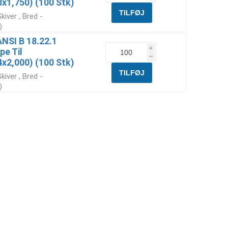
1,750) (100 Stk)
iver , Bred -
)
ANSI B 18.22.1
i
pe Til
h
2,000) (100 Stk)
iver , Bred -
)