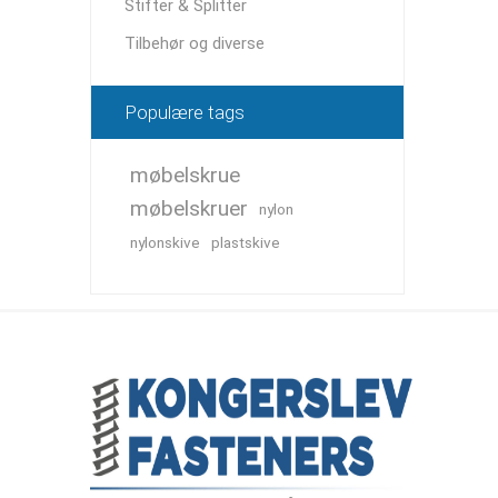
Stifter & Splitter
Tilbehør og diverse
Populære tags
møbelskrue
møbelskruer
nylon
nylonskive
plastskive