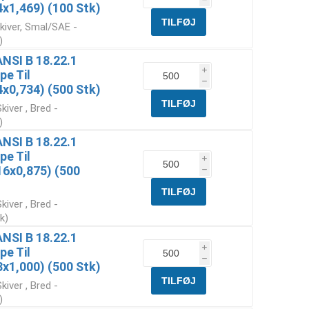
1,469) (100 Stk)
kiver, Smal/SAE -
)
ANSI B 18.22.1
i
pe Til
h
0,734) (500 Stk)
iver , Bred -
)
ANSI B 18.22.1
pe Til
i
6x0,875) (500
h
iver , Bred -
k)
ANSI B 18.22.1
i
pe Til
h
1,000) (500 Stk)
iver , Bred -
)