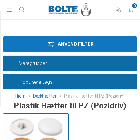
0
Tilspænding
Materiale
ANVEND FILTER
Dimension
Varegrupper
Overflade
Populære tags
Type
Hjem
Dækhætter
Plastik Hætter til PZ (Pozidriv)
Category
Plastik Hætter til PZ (Pozidriv)