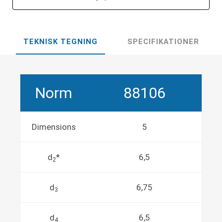
TEKNISK TEGNING
SPECIFIKATIONER
Norm
88106
Dimensions
5
d
*
6,5
2
d
6,75
3
d
6,5
4