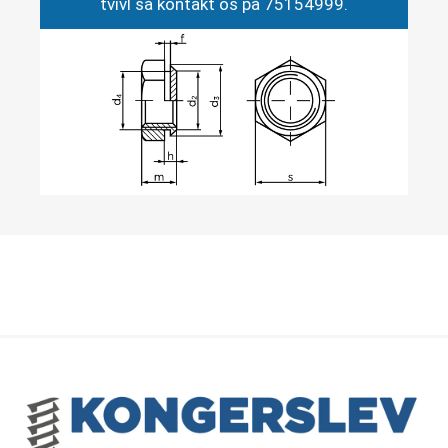
tvivl så kontakt os på 75154999.