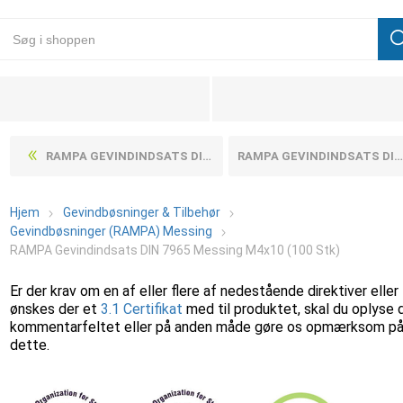
RAMPA GEVINDINDSATS DIN 7965 MESSING M3X8 (100 STK)
RAMPA GEVINDINDSATS DIN 7965 MESSING M4X12 (100 STK)
Hjem
Gevindbøsninger & Tilbehør
Gevindbøsninger (RAMPA) Messing
RAMPA Gevindindsats DIN 7965 Messing M4x10 (100 Stk)
Er der krav om en af eller flere af nedestående direktiver eller
ønskes der et
3.1 Certifikat
med til produktet, skal du oplyse 
kommentarfeltet eller på anden måde gøre os opmærksom p
dette.