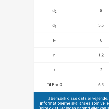
d
8
2
d
5,5
3
l
6
2
n
1,2
t
2
Til Bor Ø
6,5
Bemærk disse data er vejlende,
informationerne skal anses som vejl
Bolte.dk stiller ingen garanti eller kan st