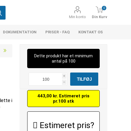
0
Min konto
Din Kurv
DOKUMENTATION
PRISER - FAQ
KONTAKT OS
Dette produkt har et minimum
antal på 100
i
h
443,00 kr. Estimeret pris
dette i
pr.100 stk
å
Estimeret pris?