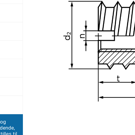
 og
edende,
illes til