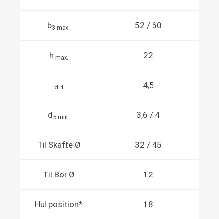
b
52 / 60
3 max.
h
22
max.
4,5
d 4
d
3,6 / 4
5 min.
Til Skafte Ø
32 / 45
Til Bor Ø
12
Hul position*
18