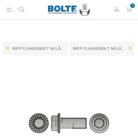
0
RIPP FLANGEBOLT M/LÅSERIB & INDVENDIG SEKSKANT ELFORZIINKET HÆRDET STÅL KL. 100 M6X10 (500 STK)
RIPP FLANGEBOLT M/LÅSERIB & INDVENDIG SEKSKANT ELFORZIINKET HÆRDET STÅL KL. 100 M6X16 (500 STK)