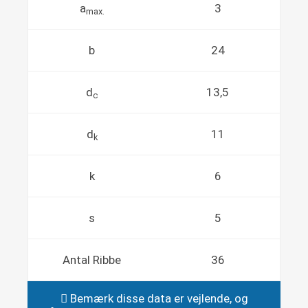
a
3
max.
b
24
d
13,5
c
d
11
k
k
6
s
5
Antal Ribbe
36
Bemærk disse data er vejlende, og