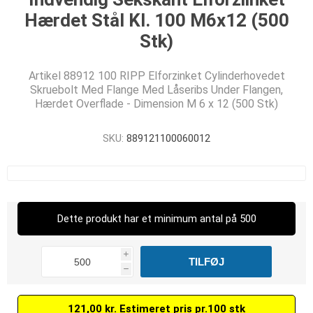
Hærdet Stål Kl. 100 M6x12 (500
Stk)
Artikel 88912 100 RIPP Elforzinket Cylinderhovedet
Skruebolt Med Flange Med Låseribs Under Flangen,
Hærdet Overflade - Dimension M 6 x 12 (500 Stk)
SKU:
889121100060012
Dette produkt har et minimum antal på 500
i
h
121,00 kr. Estimeret pris pr.100 stk