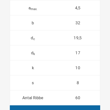
a
4,5
max.
b
32
d
19,5
c
d
17
k
k
10
s
8
Antal Ribbe
60