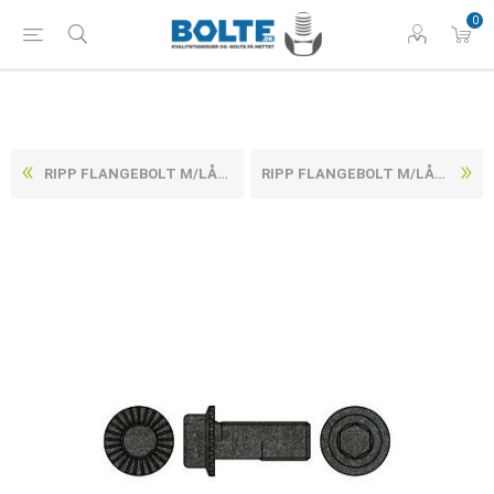
0
RIPP FLANGEBOLT M/LÅSERIB & INDVENDIG SEKSKANT UBEHANDLET HÆRDET STÅL KL. 100 M10X35 (100 STK)
RIPP FLANGEBOLT M/LÅSERIB & INDVENDIG SEKSKANT UBEHANDLET HÆRDET STÅL KL. 100 M12X20 (100 STK)