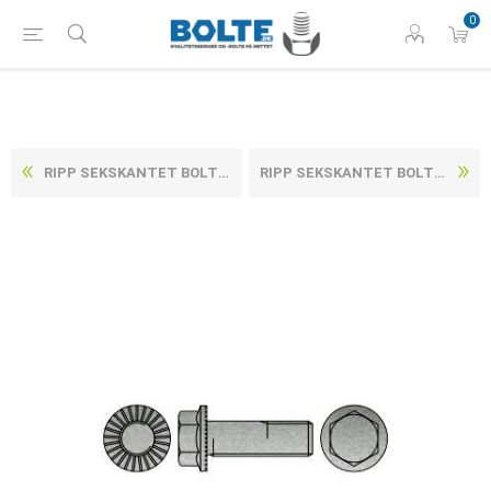
0
RIPP SEKSKANTET BOLT M/FLANGE & LÅSERIB ELFORZINKET HÆRDET STÅL KL. 100 M5X10 (500 STK)
RIPP SEKSKANTET BOLT M/FLANGE & LÅSERIB ELFORZINKET HÆRDET STÅL KL. 100 M5X16 (500 STK)