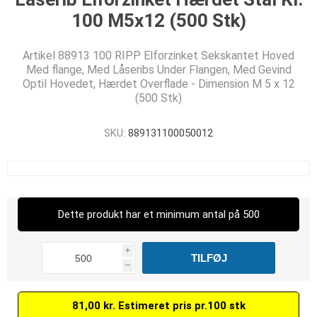
100 M5x12 (500 Stk)
Artikel 88913 100 RIPP Elforzinket Sekskantet Hoved
Med flange, Med Låseribs Under Flangen, Med Gevind
Optil Hovedet, Hærdet Overflade - Dimension M 5 x 12
(500 Stk)
SKU:
889131100050012
Dette produkt har et minimum antal på 500
i
h
81,00 kr. Estimeret pris pr.100 stk