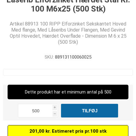
100 M6x25 (500 Stk)
Artikel 88913 100 RIPP Elforzinket Sekskantet Hoved
Med flange, Med Låseribs Under Flangen, Med Gevind
Optil Hovedet, Hærdet Overflade - Dimension M 6 x 25
(500 Stk)
SKU:
889131100060025
Dette produkt har et minimum antal på 500
i
h
201,00 kr. Estimeret pris pr.100 stk