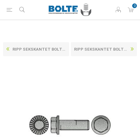
0
RIPP SEKSKANTET BOLT M/FLANGE & LÅSERIB ELFORZINKET HÆRDET STÅL KL. 100 M6X20 (500 STK)
RIPP SEKSKANTET BOLT M/FLANGE & LÅSERIB ELFORZINKET HÆRDET STÅL KL. 100 M8X12 (200 STK)