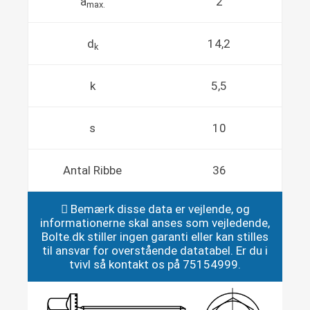
a
2
max.
d
14,2
k
k
5,5
s
10
Antal Ribbe
36
Bemærk disse data er vejlende, og
informationerne skal anses som vejledende,
Bolte.dk stiller ingen garanti eller kan stilles
til ansvar for overstående datatabel. Er du i
tvivl så kontakt os på 75154999.