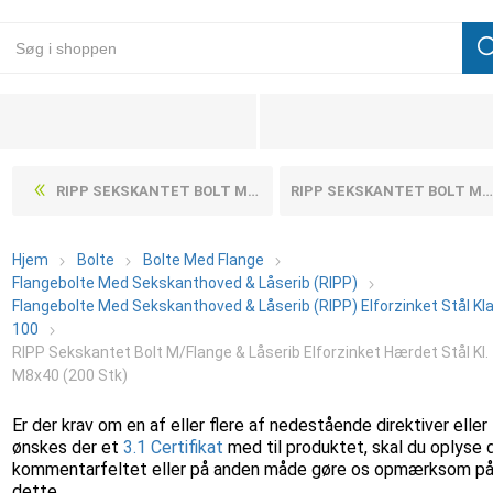
RIPP SEKSKANTET BOLT M/FLANGE & LÅSERIB ELFORZINKET HÆRDET STÅL KL. 100 M8X30 (200 STK)
RIPP SEKSKANTET BOLT M/FLANGE & LÅSERIB ELFORZINKET HÆRDET STÅL KL. 100 M8X50 (200 STK)
Hjem
Bolte
Bolte Med Flange
Flangebolte Med Sekskanthoved & Låserib (RIPP)
Flangebolte Med Sekskanthoved & Låserib (RIPP) Elforzinket Stål Kl
100
RIPP Sekskantet Bolt M/Flange & Låserib Elforzinket Hærdet Stål Kl.
M8x40 (200 Stk)
Er der krav om en af eller flere af nedestående direktiver eller
ønskes der et
3.1 Certifikat
med til produktet, skal du oplyse 
kommentarfeltet eller på anden måde gøre os opmærksom p
dette.