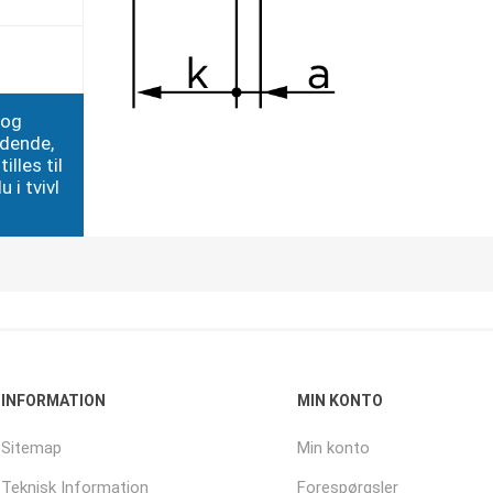
 og
edende,
illes til
 i tvivl
INFORMATION
MIN KONTO
Sitemap
Min konto
Teknisk Information
Forespørgsler