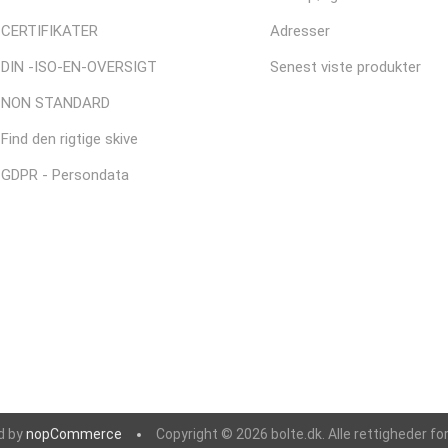
CERTIFIKATER
Adresser
DIN -ISO-EN-OVERSIGT
Senest viste produkter
NON STANDARD
Find den rigtige skive
GDPR - Persondata
d by
nopCommerce
Copyright © 2026 bolte.dk. Alle rettigheder fo