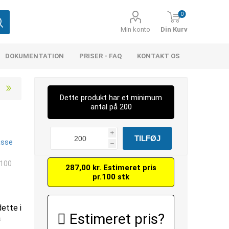
0
Min konto
Din Kurv
DOKUMENTATION
PRISER - FAQ
KONTAKT OS
Dette produkt har et minimum
antal på 200
i
asse
h
 100
287,00 kr. Estimeret pris
pr.100 stk
dette i
Estimeret pris?
å