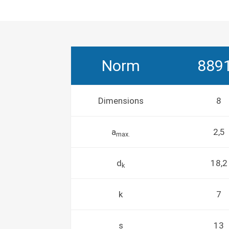
Norm
889
Dimensions
8
a
2,5
max.
d
18,2
k
k
7
s
13