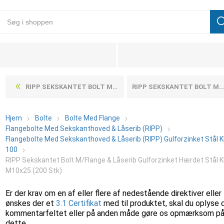
RIPP SEKSKANTET BOLT M/FLANGE & LÅSERIB GULFORZINKET HÆRDET STÅL KL. 100 M8X25 (200 STK)
RIPP SEKSKANTET BOLT M/FLANGE & LÅSERIB GULFORZINKET HÆRDET STÅL KL. 100 M10X30 (200 STK)
Hjem
Bolte
Bolte Med Flange
Flangebolte Med Sekskanthoved & Låserib (RIPP)
Flangebolte Med Sekskanthoved & Låserib (RIPP) Gulforzinket Stål 
100
RIPP Sekskantet Bolt M/Flange & Låserib Gulforzinket Hærdet Stål Kl
M10x25 (200 Stk)
Er der krav om en af eller flere af nedestående direktiver eller
ønskes der et
3.1 Certifikat
med til produktet, skal du oplyse 
kommentarfeltet eller på anden måde gøre os opmærksom p
dette.