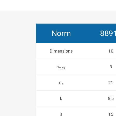
Norm
889
Dimensions
10
a
3
max.
d
21
k
k
8,5
s
15