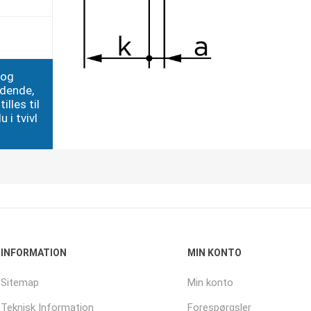
 og
edende,
illes til
 i tvivl
INFORMATION
MIN KONTO
Sitemap
Min konto
Teknisk Information
Forespørgsler