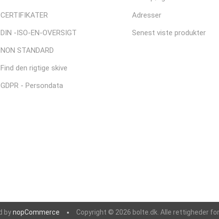
CERTIFIKATER
Adresser
DIN -ISO-EN-OVERSIGT
Senest viste produkter
NON STANDARD
Find den rigtige skive
GDPR - Persondata
d by
nopCommerce
Copyright © 2026 bolte.dk. Alle rettigheder fo