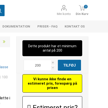
0
Min konto
Din Kurv
DOKUMENTATION
PRISER - FAQ
KONTAKT OS
Dette produkt har et minimum
antal på 200
i
Klasse
h
. 100
Vi kunne ikke finde en
estimeret pris, forespørg på
prisen
dette i
å
Estimeret pris?