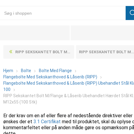
RIPP SEKSKANTET BOLT M/FLANGE & LÅSERIB UBEHANDLET HÆRDET STÅL KL. 100 M12X50 (100 STK)
RIPP SEKSKANTET BOLT M/FLANGE & LÅSERIB UBEHANDLET HÆRDET STÅL KL. 100 M12X60 (100 STK)
Hjem
Bolte
Bolte Med Flange
Flangebolte Med Sekskanthoved & Låserib (RIPP)
Flangebolte Med Sekskanthoved & Låserib (RIPP) Ubehandlet Stål K
100
RIPP Sekskantet Bolt M/Flange & Låserib Ubehandlet Hærdet Stål Kl
M12x55 (100 Stk)
Er der krav om en af eller flere af nedestående direktiver eller
ønskes der et
3.1 Certifikat
med til produktet, skal du oplyse 
kommentarfeltet eller på anden måde gøre os opmærksom p
dette.