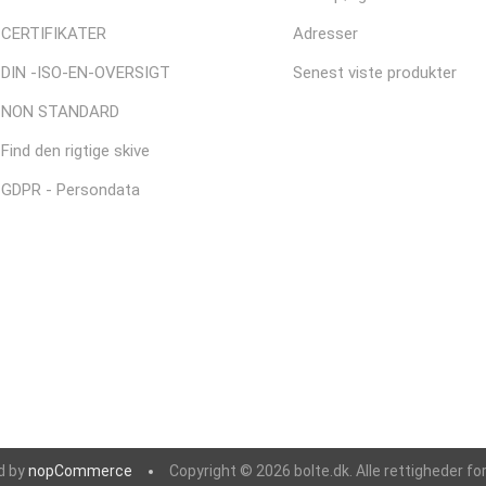
CERTIFIKATER
Adresser
DIN -ISO-EN-OVERSIGT
Senest viste produkter
NON STANDARD
Find den rigtige skive
GDPR - Persondata
d by
nopCommerce
Copyright © 2026 bolte.dk. Alle rettigheder fo