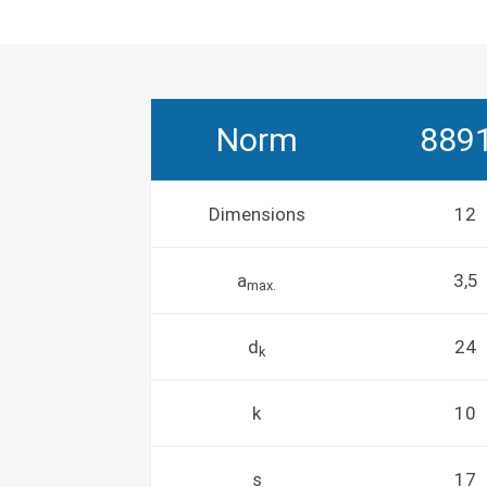
Norm
889
Dimensions
12
a
3,5
max.
d
24
k
k
10
s
17