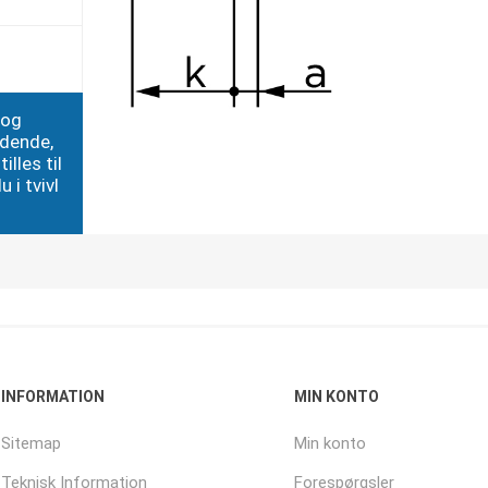
 og
edende,
illes til
 i tvivl
INFORMATION
MIN KONTO
Sitemap
Min konto
Teknisk Information
Forespørgsler