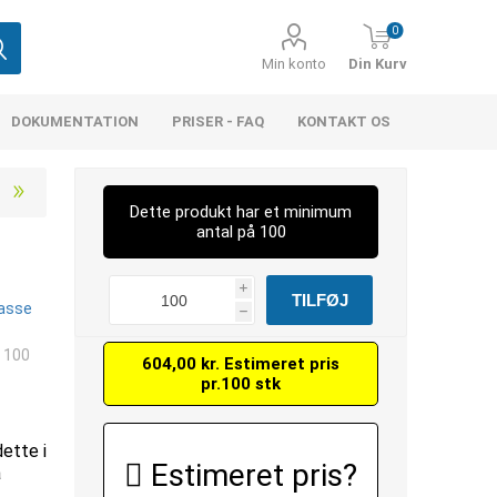
0
Min konto
Din Kurv
DOKUMENTATION
PRISER - FAQ
KONTAKT OS
Dette produkt har et minimum
antal på 100
i
lasse
h
. 100
604,00 kr. Estimeret pris
pr.100 stk
dette i
Estimeret pris?
å