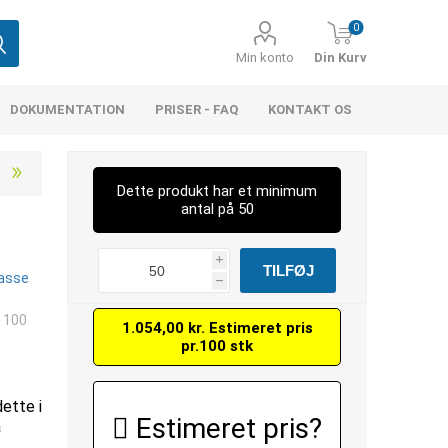
0
Min konto
Din Kurv
DOKUMENTATION
PRISER - FAQ
KONTAKT OS
Dette produkt har et minimum
antal på 50
i
lasse
h
. 100
1.054,00 kr. Estimeret pris
pr.100 stk
dette i
Estimeret pris?
å