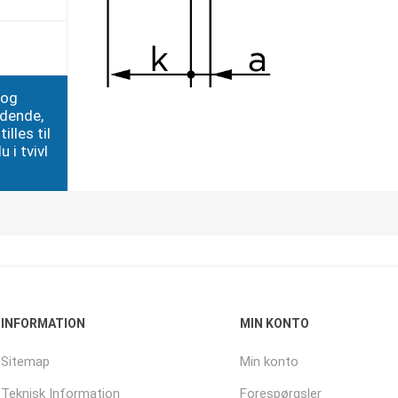
 og
edende,
illes til
 i tvivl
INFORMATION
MIN KONTO
Sitemap
Min konto
Teknisk Information
Forespørgsler