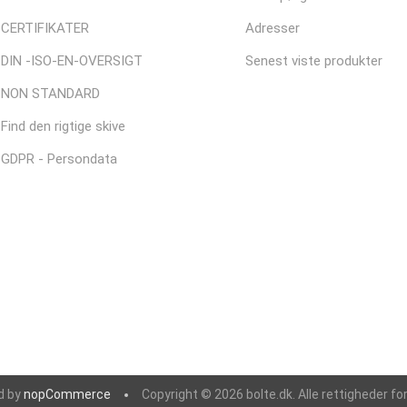
CERTIFIKATER
Adresser
DIN -ISO-EN-OVERSIGT
Senest viste produkter
NON STANDARD
Find den rigtige skive
GDPR - Persondata
d by
nopCommerce
Copyright © 2026 bolte.dk. Alle rettigheder fo