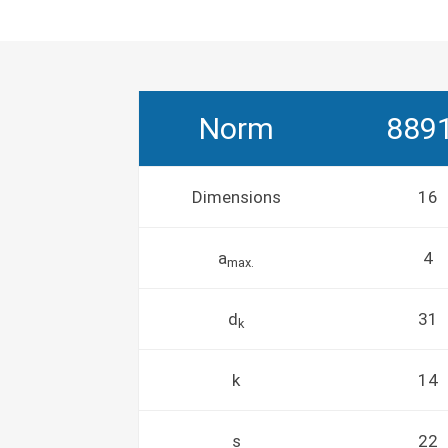
Norm
889
Dimensions
16
a
4
max.
d
31
k
k
14
s
22