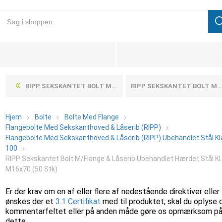
RIPP SEKSKANTET BOLT M/FLANGE & LÅSERIB UBEHANDLET HÆRDET STÅL KL. 100 M16X65 (50 STK)
RIPP SEKSKANTET BOLT M/FLANGE & LÅSERIB UBEHANDLET HÆRDET STÅL KL. 100 M5X10 (500 STK)
Hjem
Bolte
Bolte Med Flange
Flangebolte Med Sekskanthoved & Låserib (RIPP)
Flangebolte Med Sekskanthoved & Låserib (RIPP) Ubehandlet Stål K
100
RIPP Sekskantet Bolt M/Flange & Låserib Ubehandlet Hærdet Stål Kl
M16x70 (50 Stk)
Er der krav om en af eller flere af nedestående direktiver eller
ønskes der et
3.1 Certifikat
med til produktet, skal du oplyse 
kommentarfeltet eller på anden måde gøre os opmærksom p
dette.