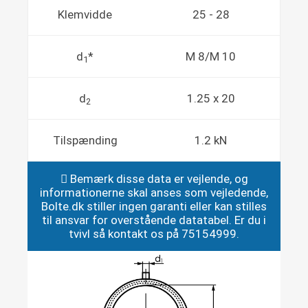
Klemvidde
25 - 28
d
*
M 8/M 10
1
d
1.25 x 20
2
Tilspænding
1.2 kN
Bemærk disse data er vejlende, og
informationerne skal anses som vejledende,
Bolte.dk stiller ingen garanti eller kan stilles
til ansvar for overstående datatabel. Er du i
tvivl så kontakt os på 75154999.