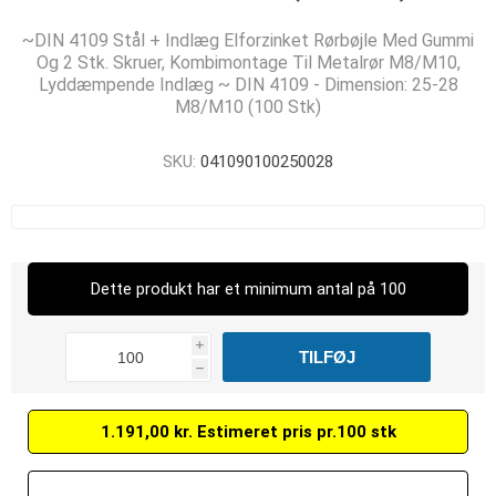
~DIN 4109 Stål + Indlæg Elforzinket Rørbøjle Med Gummi
Og 2 Stk. Skruer, Kombimontage Til Metalrør M8/M10,
Lyddæmpende Indlæg ~ DIN 4109 - Dimension: 25-28
M8/M10 (100 Stk)
SKU:
041090100250028
Dette produkt har et minimum antal på 100
i
h
1.191,00 kr. Estimeret pris pr.100 stk