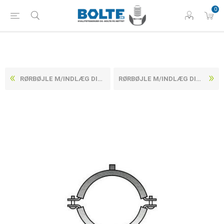
0
RØRBØJLE M/INDLÆG DIN 4109 ELFORZINKET STÅL SKRUE MED INDLÆG 20-23 M8/M10 (100 STK)
RØRBØJLE M/INDLÆG DIN 4109 ELFORZINKET STÅL SKRUE MED INDLÆG 32-35 M8/M10 (100 STK)