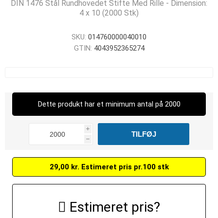
DIN 1476 Stål Rundhovedet Stifte Med Rille - Dimension:
4 x 10 (2000 Stk)
SKU:
014760000040010
GTIN:
4043952365274
Dette produkt har et minimum antal på 2000
i
h
29,00 kr. Estimeret pris pr.100 stk
Estimeret pris?