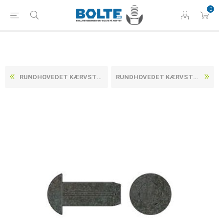
0
RUNDHOVEDET KÆRVSTIFTE DIN 1476 UBEHANDLET STÅL (Ø3X8) (5000 STK)
RUNDHOVEDET KÆRVSTIFTE DIN 1476 UBEHANDLET STÅL (Ø4X10) (500 STK)