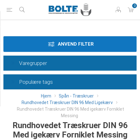
0
Tilspænding
Materiale
ANVEND FILTER
Dimension
Varegrupper
Overflade
Populære tags
Længde
Hjem
Spån - Træskruer
Category
Rundhovedet Træskruer DIN 96 Med Ligekærv
Rundhovedet Træskruer DIN 96 Med igekærv Forniklet
Messing
Rundhovedet Træskruer DIN 96
Med igekærv Forniklet Messing