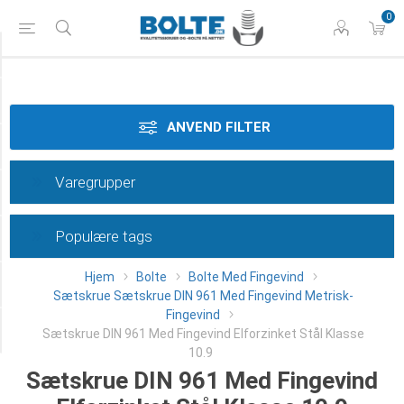
0
Styrke
Materiale
ANVEND FILTER
Gevindtype
Varegrupper
Dimension
Populære tags
Overflade
Hjem
Bolte
Bolte Med Fingevind
Længde
Sætskrue Sætskrue DIN 961 Med Fingevind Metrisk-
Fingevind
Category
Sætskrue DIN 961 Med Fingevind Elforzinket Stål Klasse
10.9
Sætskrue DIN 961 Med Fingevind