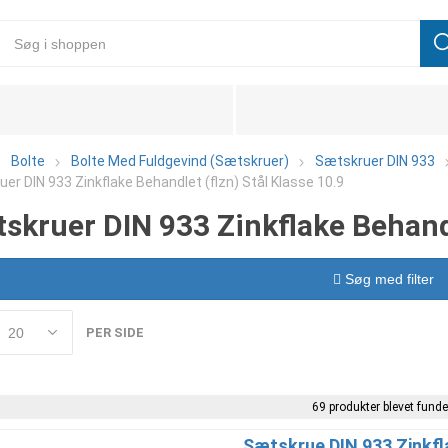
Bolte
Bolte Med Fuldgevind (Sætskruer)
Sætskruer DIN 933
er DIN 933 Zinkflake Behandlet (flzn) Stål Klasse 10.9
skruer DIN 933 Zinkflake Behandl
Søg med filter
PER SIDE
69 produkter blevet funde
Sætskrue DIN 933 Zinkfl