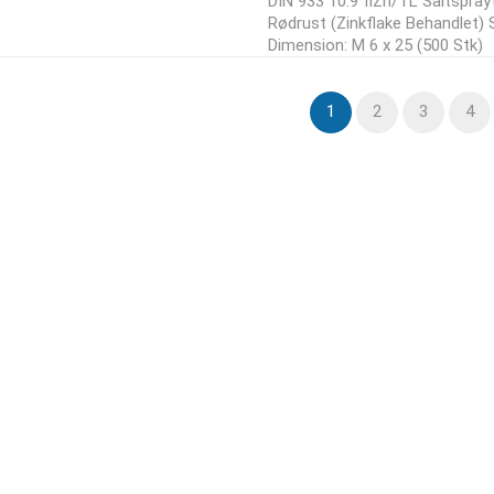
DIN 933 10.9 flZn/TL Saltspray
Rødrust (Zinkflake Behandlet)
Dimension: M 6 x 25 (500 Stk)
1
2
3
4