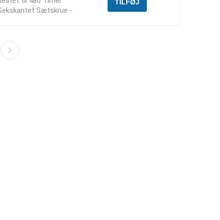
testet til 480 Timer
 Sekskantet Sætskrue -