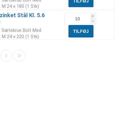
t Sætskrue Bolt Med
 M 24 x 180 (1 Stk)
inket Stål Kl. 5.6
i
)
h
t Sætskrue Bolt Med
 M 24 x 220 (1 Stk)