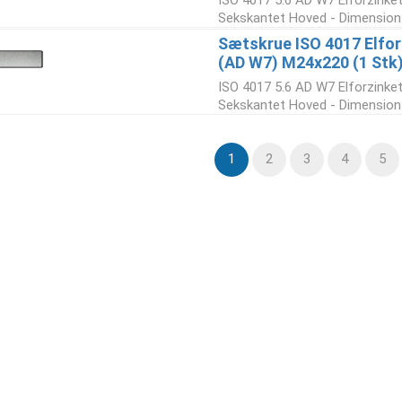
ISO 4017 5.6 AD W7 Elforzinke
Sekskantet Hoved - Dimension:
Sætskrue ISO 4017 Elforz
(AD W7) M24x220 (1 Stk
ISO 4017 5.6 AD W7 Elforzinke
Sekskantet Hoved - Dimension:
1
2
3
4
5