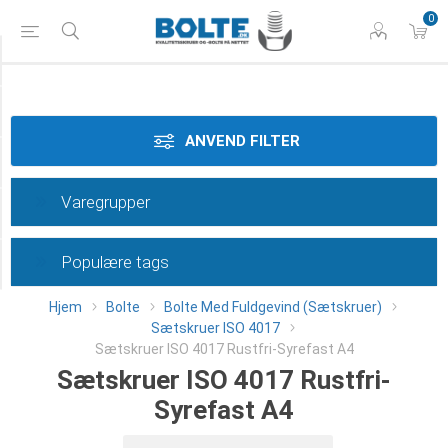
0
Styrke
Materiale
ANVEND FILTER
Dimension
Varegrupper
Længde
Populære tags
Category
Hjem
Bolte
Bolte Med Fuldgevind (Sætskruer)
Sætskruer ISO 4017
Sætskruer ISO 4017 Rustfri-Syrefast A4
Sætskruer ISO 4017 Rustfri-
Syrefast A4