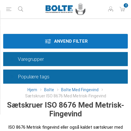
0
Styrke
Materiale
ANVEND FILTER
Gevindtype
Varegrupper
Dimension
Populære tags
Overflade
Hjem
Bolte
Bolte Med Fingevind
Længde
Sætskruer ISO 8676 Med Metrisk-Fingevind
Sætskruer ISO 8676 Med Metrisk-
Category
Fingevind
ISO 8676 Metrisk fingevind eller også kaldet sætskruer med