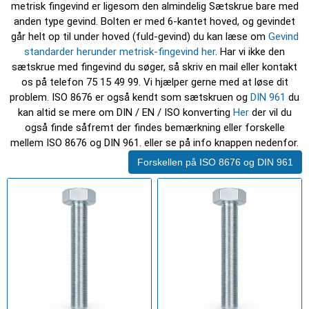
metrisk fingevind er ligesom den almindelig Sætskrue bare med
anden type gevind. Bolten er med 6-kantet hoved, og gevindet
går helt op til under hoved (fuld-gevind) du kan læse om
Gevind
standarder herunder metrisk-fingevind her
. Har vi ikke den
sætskrue med fingevind du søger, så skriv en mail eller kontakt
os på telefon 75 15 49 99. Vi hjælper gerne med at løse dit
problem. ISO 8676 er også kendt som sætskruen og
DIN 961
du
kan altid se mere om DIN / EN / ISO konverting
Her
der vil du
også finde såfremt der findes bemærkning eller forskelle
mellem ISO 8676 og DIN 961. eller se på info knappen nedenfor.
Forskellen på ISO 8676 og DIN 961