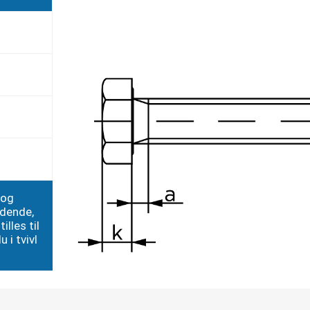
 og
edende,
illes til
 i tvivl