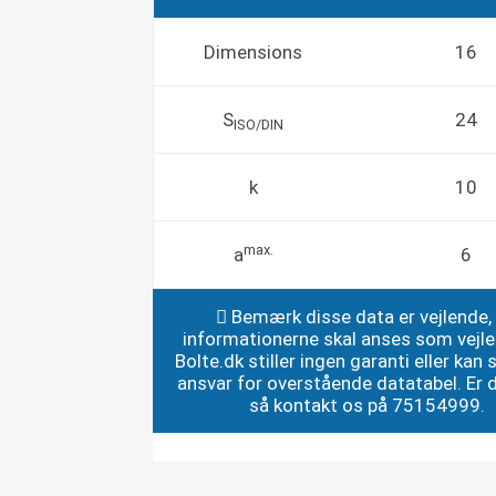
Dimensions
16
S
24
ISO/DIN
k
10
max.
a
6
Bemærk disse data er vejlende,
informationerne skal anses som vejl
Bolte.dk stiller ingen garanti eller kan st
ansvar for overstående datatabel. Er du
så kontakt os på 75154999.