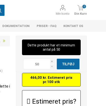
0
Min konto
Din Kurv
DOKUMENTATION
PRISER - FAQ
KONTAKT OS
Dette produkt har et minimum
antal på 50
i
h
k)
466,00 kr. Estimeret pris
pr.100 stk
dette i
å
Estimeret pris?