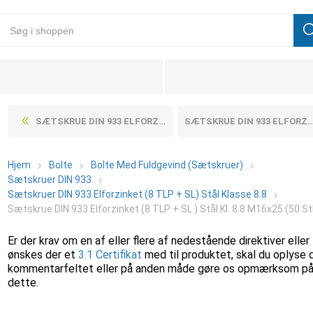
SÆTSKRUE DIN 933 ELFORZINKET (8 TLP + SL ) STÅL KL. 8.8 M16X200 (25 STK)
SÆTSKRUE DIN 933 ELFORZINKET (8 TLP + SL ) STÅL KL. 8.8 M16X30 (50 STK)
Hjem
Bolte
Bolte Med Fuldgevind (Sætskruer)
Sætskruer DIN 933
Sætskruer DIN 933 Elforzinket (8 TLP + SL) Stål Klasse 8.8
Sætskrue DIN 933 Elforzinket (8 TLP + SL ) Stål Kl. 8.8 M16x25 (50 St
Er der krav om en af eller flere af nedestående direktiver eller
ønskes der et
3.1 Certifikat
med til produktet, skal du oplyse 
kommentarfeltet eller på anden måde gøre os opmærksom p
dette.