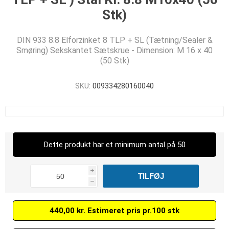
Stk)
DIN 933 8.8 Elforzinket 8 TLP + SL (Tætning/Sealer &
Smøring) Sekskantet Sætskrue - Dimension: M 16 x 40
(50 Stk)
SKU:
009334280160040
Dette produkt har et minimum antal på 50
i
h
440,00 kr. Estimeret pris pr.100 stk