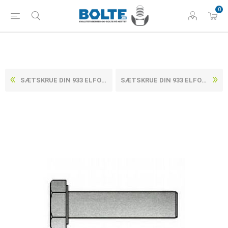
0
SÆTSKRUE DIN 933 ELFORZINKET (8 TLP + SL ) STÅL KL. 8.8 M16X35 (50 STK)
SÆTSKRUE DIN 933 ELFORZINKET (8 TLP + SL ) STÅL KL. 8.8 M16X45 (50 STK)