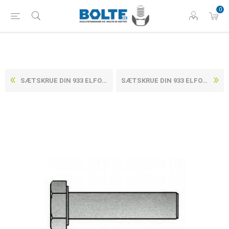
0
SÆTSKRUE DIN 933 ELFORZINKET (8 TLP + SL ) STÅL KL. 8.8 M18X100 (25 STK)
SÆTSKRUE DIN 933 ELFORZINKET (8 TLP + SL ) STÅL KL. 8.8 M20X110 (25 STK)