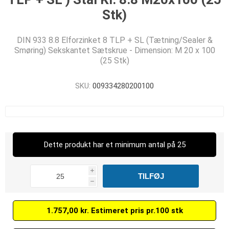
Stk)
DIN 933 8.8 Elforzinket 8 TLP + SL (Tætning/Sealer &
Smøring) Sekskantet Sætskrue - Dimension: M 20 x 100
(25 Stk)
SKU:
009334280200100
Dette produkt har et minimum antal på 25
i
h
1.757,00 kr. Estimeret pris pr.100 stk