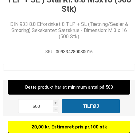
Stk)
DIN 933 8.8 Elforzinket 8 TLP + SL (Tætning/Sealer &
Smøring) Sekskantet Sætskrue - Dimension: M 3 x 16
(500 Stk)
SKU:
009334280030016
Dette produkt har et minimum antal på 500
i
h
20,00 kr. Estimeret pris pr.100 stk