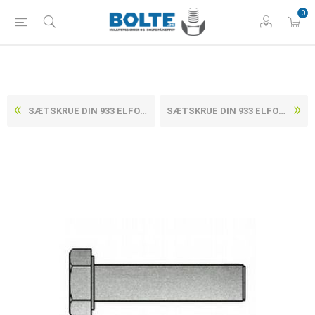
0
SÆTSKRUE DIN 933 ELFORZINKET (8 TLP + SL ) STÅL KL. 8.8 M3X12 (500 STK)
SÆTSKRUE DIN 933 ELFORZINKET (8 TLP + SL ) STÅL KL. 8.8 M3X20 (500 STK)