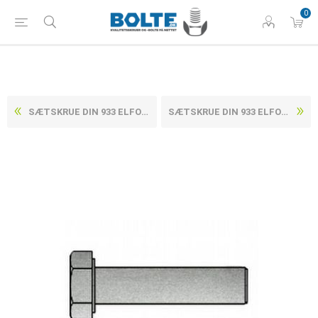
0
SÆTSKRUE DIN 933 ELFORZINKET (8 TLP + SL ) STÅL KL. 8.8 M5X8 (500 STK)
SÆTSKRUE DIN 933 ELFORZINKET (8 TLP + SL ) STÅL KL. 8.8 M6X10 (500 STK)