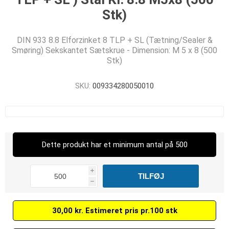
Stk)
DIN 933 8.8 Elforzinket 8 TLP + SL (Tætning/Sealer &
Smøring) Sekskantet Sætskrue - Dimension: M 5 x 8 (500
Stk)
SKU:
009334280050010
Dette produkt har et minimum antal på 500
i
h
30,00 kr. Estimeret pris pr.100 stk