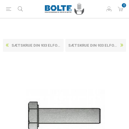
0
SÆTSKRUE DIN 933 ELFORZINKET (8 TLP + SL ) STÅL KL. 8.8 M6X30 (500 STK)
SÆTSKRUE DIN 933 ELFORZINKET (8 TLP + SL ) STÅL KL. 8.8 M6X40 (200 STK)