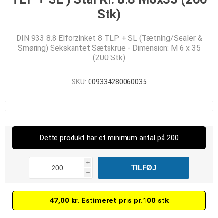
Stk)
DIN 933 8.8 Elforzinket 8 TLP + SL (Tætning/Sealer &
Smøring) Sekskantet Sætskrue - Dimension: M 6 x 35
(200 Stk)
SKU:
009334280060035
Dette produkt har et minimum antal på 200
i
h
47,00 kr. Estimeret pris pr.100 stk