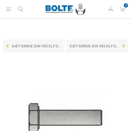
0
SÆTSKRUE DIN 933 ELFORZINKET (8 TLP + SL ) STÅL KL. 8.8 M6X45 (200 STK)
SÆTSKRUE DIN 933 ELFORZINKET (8 TLP + SL ) STÅL KL. 8.8 M6X55 (200 STK)