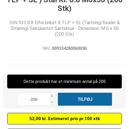
Stk)
DIN 933 8.8 Elforzinket 8 TLP + SL (Tætning/Sealer &
Smøring) Sekskantet Sætskrue - Dimension: M 6 x 50
(200 Stk)
SKU:
009334280060050
Dette produkt har et minimum antal på 200
i
h
52,00 kr. Estimeret pris pr.100 stk