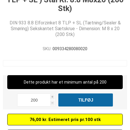
Stk)
DIN 933 8.8 Elforzinket 8 TLP + SL (Tætning/Sealer &
Smøring) Sekskantet Sætskrue - Dimension: M 8 x 20
(200 Stk)
SKU:
009334280080020
Dette produkt har et minimum antal på 200
i
h
76,00 kr. Estimeret pris pr.100 stk