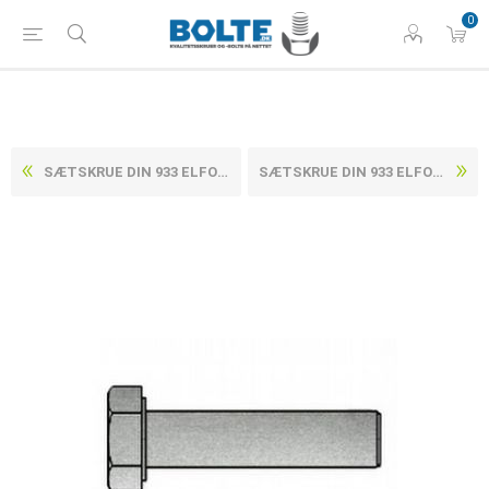
0
SÆTSKRUE DIN 933 ELFORZINKET (8 TLP + SL ) STÅL KL. 8.8 M8X18 (200 STK)
SÆTSKRUE DIN 933 ELFORZINKET (8 TLP + SL ) STÅL KL. 8.8 M8X22 (200 STK)