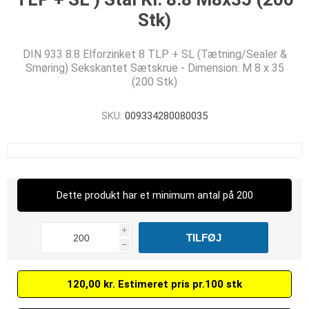
Stk)
DIN 933 8.8 Elforzinket 8 TLP + SL (Tætning/Sealer &
Smøring) Sekskantet Sætskrue - Dimension: M 8 x 35
(200 Stk)
SKU:
009334280080035
Dette produkt har et minimum antal på 200
i
h
120,00 kr. Estimeret pris pr.100 stk