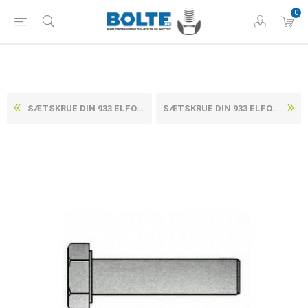
0
SÆTSKRUE DIN 933 ELFORZINKET (8 TLP + SL ) STÅL KL. 8.8 M8X30 (200 STK)
SÆTSKRUE DIN 933 ELFORZINKET (8 TLP + SL ) STÅL KL. 8.8 M8X40 (200 STK)