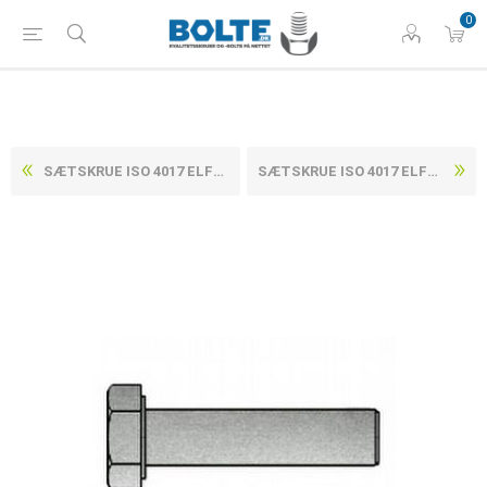
0
SÆTSKRUE ISO 4017 ELFORZINKET (8 TLP + SL) STÅL KL. 8.8 M4X25 (500 STK)
SÆTSKRUE ISO 4017 ELFORZINKET (8 TLP + SL) STÅL KL. 8.8 M4X35 (500 STK)