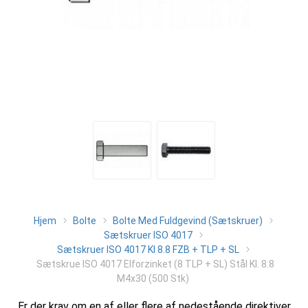
Hjem
Bolte
Bolte Med Fuldgevind (Sætskruer)
Sætskruer ISO 4017
Sætskruer ISO 4017 Kl 8.8 FZB + TLP + SL
Sætskrue ISO 4017 Elforzinket (8 TLP + SL) Stål Kl. 8.8
M4x30 (500 Stk)
Er der krav om en af eller flere af nedestående direktiver