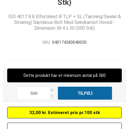
Stk)
ISO 4017 8.8 Elforzinket 8 TLP + SL (Tætning/Sealer &
Smøring) Sætskrue Bolt Med Sekskantet Hoved -
Dimension: M 4 x 30 (500 Stk)
SKU:
040174280040030
Dette produkt har et minimum antal på 500
i
h
32,00 kr. Estimeret pris pr.100 stk