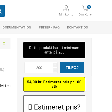
0
Min konto
Din Kurv
DOKUMENTATION
PRISER - FAQ
KONTAKT OS
Dette produkt har et minimum
antal på 200
i
tk)
h
54,00 kr. Estimeret pris pr.100
dette i
stk
å
Estimeret pris?