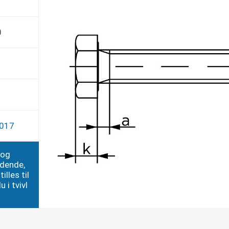
0
4017
 og
edende,
illes til
 i tvivl