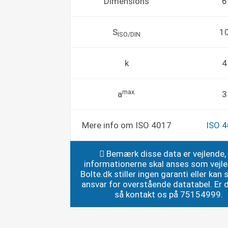
Dimensions
6
S
1
ISO/DIN
k
4
max.
a
3
Mere info om ISO 4017
ISO 
Bemærk disse data er vejlende,
informationerne skal anses som vejl
Bolte.dk stiller ingen garanti eller kan st
ansvar for overstående datatabel. Er du
så kontakt os på 75154999.