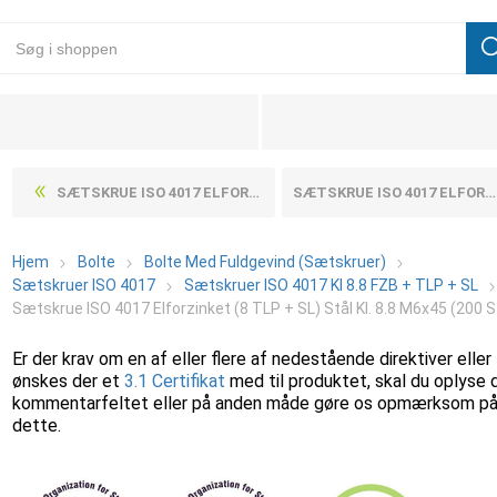
SÆTSKRUE ISO 4017 ELFORZINKET (8 TLP + SL) STÅL KL. 8.8 M6X40 (200 STK)
SÆTSKRUE ISO 4017 ELFORZINKET (8 TLP + SL) STÅL KL. 8.8 M6X50 (200 STK)
Hjem
Bolte
Bolte Med Fuldgevind (Sætskruer)
Sætskruer ISO 4017
Sætskruer ISO 4017 Kl 8.8 FZB + TLP + SL
Sætskrue ISO 4017 Elforzinket (8 TLP + SL) Stål Kl. 8.8 M6x45 (200 S
Er der krav om en af eller flere af nedestående direktiver eller
ønskes der et
3.1 Certifikat
med til produktet, skal du oplyse 
kommentarfeltet eller på anden måde gøre os opmærksom p
dette.