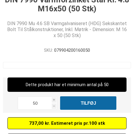
M16x50 (50 Stk)
DIN 7990 Mu 4.6 SB Varmgalvaniseret (HDG) Sekskantet
Bolt Til Stålkonstruktioner, Inkl. Møtrik - Dimension: M 16
x 50 (50 Stk)
SKU:
079904200160050
Dette produkt har et minimum antal på 50
i
h
737,00 kr. Estimeret pris pr.100 stk