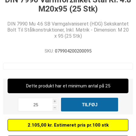
M20x95 (25 Stk)
DIN 7990 Mu 4.6 SB Varmgalvaniseret (HDG) Sekskantet
Bolt Til Stålkonstruktioner, Inkl. Møtrik - Dimension: M 20
x 95 (25 Stk)
SKU:
079904200200095
Dette produkt har et minimum antal på 25
i
h
2.105,00 kr. Estimeret pris pr.100 stk