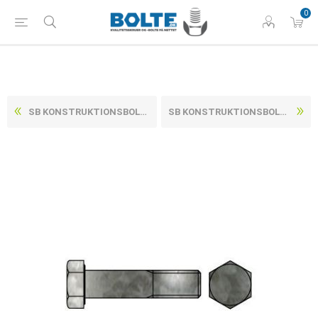
0
SB KONSTRUKTIONSBOLT CE M/MØTRIK DIN 7990 VARMFORZINKET STÅL KL. 4.8 M20X90 (25 STK)
SB KONSTRUKTIONSBOLT CE M/MØTRIK DIN 7990 VARMFORZINKET STÅL KL. 4.8 M24X100 (10 STK)