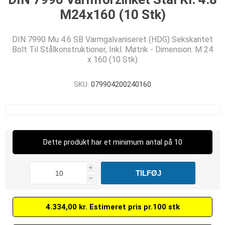
M24x160 (10 Stk)
DIN 7990 Mu 4.6 SB Varmgalvaniseret (HDG) Sekskantet
Bolt Til Stålkonstruktioner, Inkl. Møtrik - Dimension: M 24
x 160 (10 Stk)
SKU:
079904200240160
Dette produkt har et minimum antal på 10
i
h
4.334,00 kr. Estimeret pris pr.100 stk