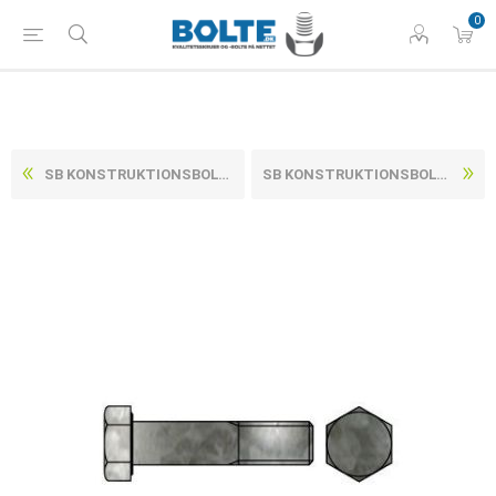
0
SB KONSTRUKTIONSBOLT CE M/MØTRIK DIN 7990 VARMFORZINKET STÅL KL. 4.8 M24X150 (10 STK)
SB KONSTRUKTIONSBOLT CE M/MØTRIK DIN 7990 VARMFORZINKET STÅL KL. 4.8 M24X50 (25 STK)