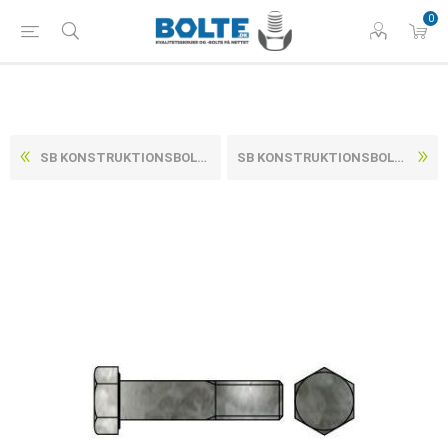
0
SB KONSTRUKTIONSBOLT CE M/MØTRIK DIN 7990 VARMFORZINKET STÅL KL. 4.8 M24X75 (25 STK)
SB KONSTRUKTIONSBOLT CE M/MØTRIK DIN 7990 VARMFORZINKET STÅL KL. 4.8 M24X85 (10 STK)