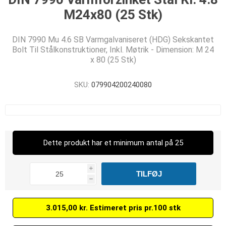
M24x80 (25 Stk)
DIN 7990 Mu 4.6 SB Varmgalvaniseret (HDG) Sekskantet
Bolt Til Stålkonstruktioner, Inkl. Møtrik - Dimension: M 24
x 80 (25 Stk)
SKU:
079904200240080
Dette produkt har et minimum antal på 25
i
h
3.015,00 kr. Estimeret pris pr.100 stk