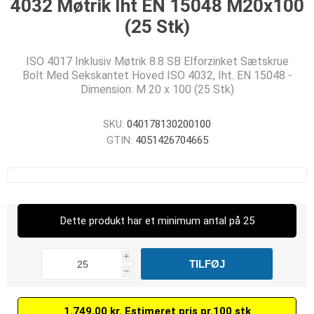
4032 Møtrik Iht EN 15048 M20x100
(25 Stk)
ISO 4017 Inklusiv Møtrik 8.8 SB Elforzinket Sætskrue
Bolt Med Sekskantet Hoved ISO 4032, Iht. EN 15048 -
Dimension: M 20 x 100 (25 Stk)
SKU:
040178130200100
GTIN:
4051426704665
Dette produkt har et minimum antal på 25
i
h
1.749,00 kr. Estimeret pris pr.100 stk