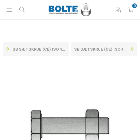
0
SB SÆTSKRUE (CE) ISO 4017 ELFORZINKET STÅL KL. 8.8 INKL. ISO-4032 MØTRIK IHT EN 15048 M16X90 (25 STK)
SB SÆTSKRUE (CE) ISO 4017 ELFORZINKET STÅL KL. 8.8 INKL. ISO-4032 MØTRIK IHT EN 15048 M20X110 (25 STK)