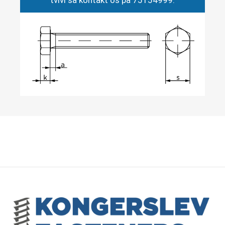
tvivl så kontakt os på 75154999.