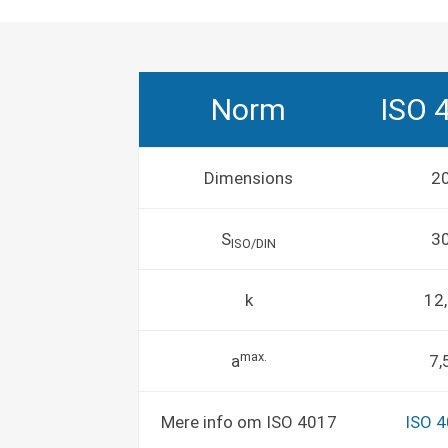
Norm
ISO 
Dimensions
2
S
3
ISO/DIN
k
12
max.
a
7,
Mere info om ISO 4017
ISO 