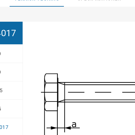
4017
0
0
,5
5
4017