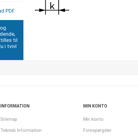
ad PDF
 og
edende,
illes til
 i tvivl
INFORMATION
MIN KONTO
Sitemap
Min konto
Teknisk Information
Forespørgsler