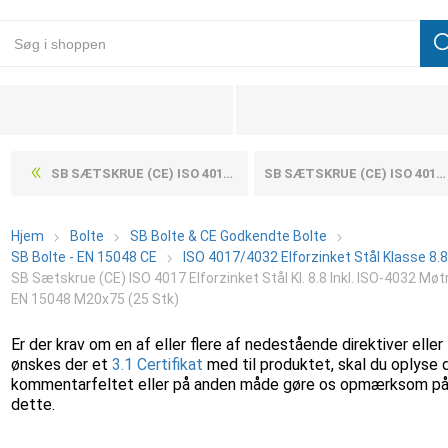
SB SÆTSKRUE (CE) ISO 4017 ELFORZINKET STÅL KL. 8.8 INKL. ISO-4032 MØTRIK IHT EN 15048 M20X70 (25 STK)
SB SÆTSKRUE (CE) ISO 4017 ELFORZINKET STÅL KL. 8.8 INKL. ISO-4032 MØTRIK IHT EN 15048 M20X80 (25 STK)
Hjem
Bolte
SB Bolte & CE Godkendte Bolte
SB Bolte - EN 15048 CE
ISO 4017/4032 Elforzinket Stål Klasse 8.
SB Sætskrue (CE) ISO 4017 Elforzinket Stål Kl. 8.8 Inkl. ISO-4032 Møtr
EN 15048 M20x75 (25 Stk)
Er der krav om en af eller flere af nedestående direktiver eller
ønskes der et
3.1 Certifikat
med til produktet, skal du oplyse 
kommentarfeltet eller på anden måde gøre os opmærksom p
dette.