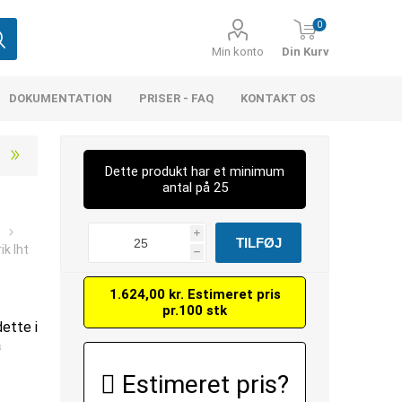
0
Min konto
Din Kurv
DOKUMENTATION
PRISER - FAQ
KONTAKT OS
Dette produkt har et minimum
antal på 25
8
i
ik Iht
h
1.624,00 kr. Estimeret pris
pr.100 stk
dette i
å
Estimeret pris?