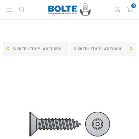
0
SIKKERHEDSPLADESKRUE M/UNDERSÆNKET 1-VEJS TORX (DIN 7982) RUSTFRI A2 3,5X25 (100 STK)
SIKKERHEDSPLADESKRUE M/UNDERSÆNKET 1-VEJS TORX (DIN 7982) RUSTFRI A2 3,5X9,5 (100 STK)