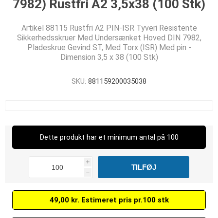
7982) Rustfri A2 3,5x38 (100 Stk)
Artikel 88115 Rustfri A2 PIN-ISR Tyveri Resistente
Sikkerhedsskruer Med Undersænket Hoved DIN 7982,
Pladeskrue Gevind ST, Med Torx (ISR) Med pin -
Dimension 3,5 x 38 (100 Stk)
SKU:
881159200035038
Dette produkt har et minimum antal på 100
i
h
49,00 kr. Estimeret pris pr.100 stk