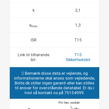
k
2,1
a
1,3
max.
ISR
T15
Link til tilhørende
T15
bit:
Sikkerhedsbit
Bemærk disse data er vejlende, og
informationerne skal anses som vejledende,
Bolte.dk stiller ingen garanti eller kan stilles
til ansvar for overstående datatabel. Er du i
tvivl så kontakt os på 75154999.