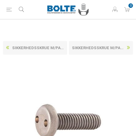
0
SIKKERHEDSSKRUE M/PANHOVED SNAKE-EYES (DIN 85) RUSTFRI A2 M4X20 (100 STK)
SIKKERHEDSSKRUE M/PANHOVED SNAKE-EYES (DIN 85) RUSTFRI A2 M4X6 (100 STK)