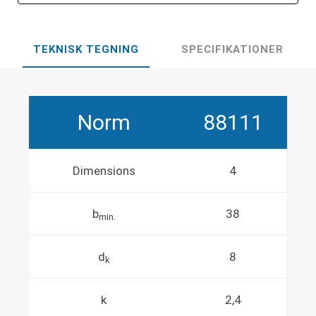
TEKNISK TEGNING
SPECIFIKATIONER
Norm
88111
Dimensions
4
b
38
min.
d
8
k
k
2,4