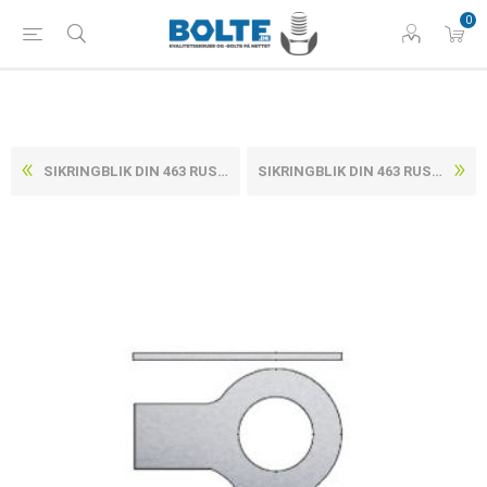
0
SIKRINGBLIK DIN 463 RUSTFRI-SYREFAST A4 MED 2 TAPPE M8 (Ø8,4X17X0,75) (25 STK)
SIKRINGBLIK DIN 463 RUSTFRI-SYREFAST A4 MED 2 TAPPE M12 (Ø13X23X1) (25 STK)