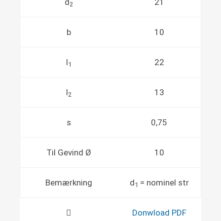
d
21
2
b
10
l
22
1
l
13
2
s
0,75
Til Gevind Ø
10
Bemærkning
d
= nominel str
1
Donwload PDF