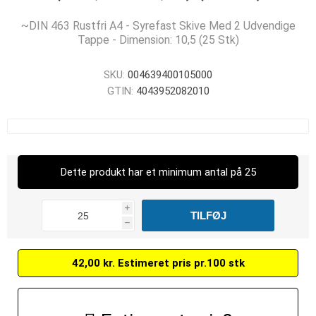
~DIN 463 Rustfri A4 - Syrefast Skive Med 2 Udvendige
Tappe - Dimension: 10,5 (25 Stk)
SKU:
004639400105000
GTIN:
4043952082010
Dette produkt har et minimum antal på 25
i
h
42,00 kr. Estimeret pris pr.100 stk