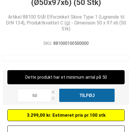
(Ø50x97x6) (50 Stk)
Artikel 88100 Stål Elforzinket Skive Type 1 (Lignende til
DIN 134), Produktkvalitet C (g) - Dimension 50 x 97 x6 (50
Stk)
SKU:
881000100500000
Dette produkt har et minimum antal på 50
i
h
3.299,00 kr. Estimeret pris pr.100 stk