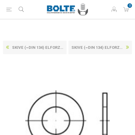
0
SKIVE (~DIN 134) ELFORZINKET STÅL, PRODUKTKVALITET C (G) M45-(Ø46X90X6) (50 STK)
SKIVE (~DIN 134) ELFORZINKET STÅL, PRODUKTKVALITET C (G) M5-(Ø5,3X12X1) (200 STK)