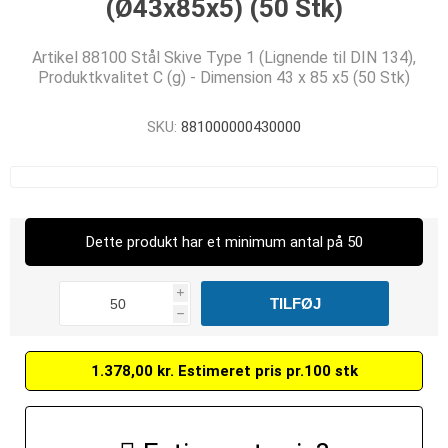
(Ø43x85x5) (50 Stk)
Artikel 88100 Stål Skive Type 1 (Lignende til DIN 134),
Produktkvalitet C (g) - Dimension 43 x 85 x5 (50 Stk)
SKU:
881000000430000
Dette produkt har et minimum antal på 50
i
h
1.378,00 kr. Estimeret pris pr.100 stk