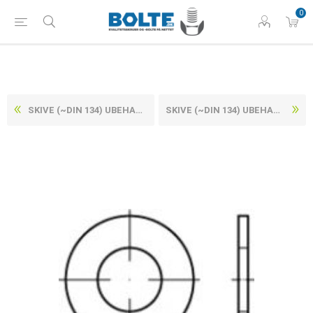
0
SKIVE (~DIN 134) UBEHANDLET STÅL, PRODUKTKVALITET C (G) M4-(Ø4,3X10X0,8) (200 STK)
SKIVE (~DIN 134) UBEHANDLET STÅL, PRODUKTKVALITET C (G) M45-(Ø46X90X6) (50 STK)