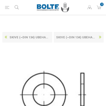
0
SKIVE (~DIN 134) UBEHANDLET STÅL, PRODUKTKVALITET C (G) M5-(Ø5,3X12X1) (200 STK)
SKIVE (~DIN 134) UBEHANDLET STÅL, PRODUKTKVALITET C (G) M6-(Ø6,5X13X1,25) (200 STK)