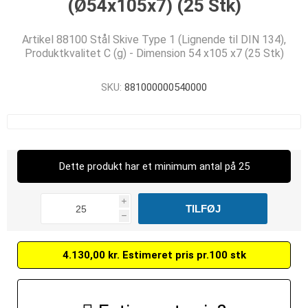
(Ø54x105x7) (25 Stk)
Artikel 88100 Stål Skive Type 1 (Lignende til DIN 134),
Produktkvalitet C (g) - Dimension 54 x105 x7 (25 Stk)
SKU:
881000000540000
Dette produkt har et minimum antal på 25
i
h
4.130,00 kr. Estimeret pris pr.100 stk