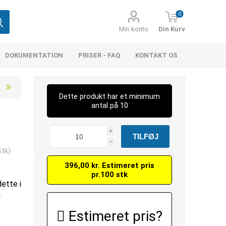
0
Min konto
Din Kurv
DOKUMENTATION
PRISER - FAQ
KONTAKT OS
Dette produkt har et minimum
antal på 10
i
h
Stk)
396,00 kr. Estimeret pris
pr.100 stk
dette i
å
Estimeret pris?