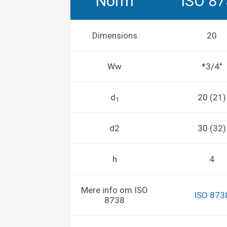
Norm
ISO 8
Dimensions
20
Ww
*3/4"
d
20 (21)
1
d2
30 (32)
h
4
Mere info om ISO
ISO 873
8738