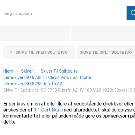
SKIVE TIL SPLITBOLTE ISO 8738 RUSTFRI A2 HV 160 M16-(Ø16X24X3) (25 STK)
SKIVE TIL SPLITBOLTE ISO 8738 RUSTFRI A2 HV 160 M5-(Ø5X10X0,8) (50 STK)
Hjem
Skiver
Skiver Til Splitbolte
Jernskiver ISO 8738 Til Clevis Pins / Splitbolte
Jernskiver ISO 8738 Rustfri A2
Skive Til Splitbolte ISO 8738 Rustfri A2 HV 160 M20-(Ø20x30x4) (10 
Er der krav om en af eller flere af nedestående direktiver eller
ønskes der et
3.1 Certifikat
med til produktet, skal du oplyse 
kommentarfeltet eller på anden måde gøre os opmærksom p
dette.