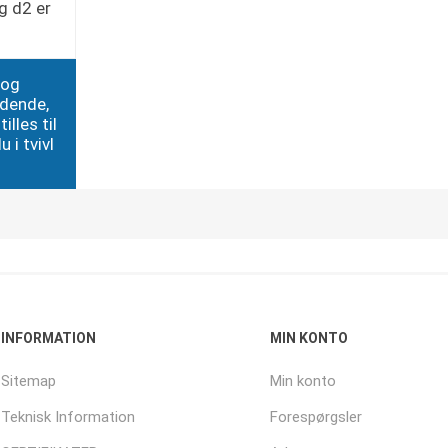
g d2 er
 og
edende,
illes til
 i tvivl
INFORMATION
MIN KONTO
Sitemap
Min konto
Teknisk Information
Forespørgsler