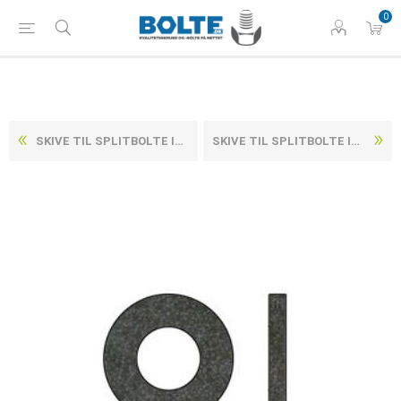
0
SKIVE TIL SPLITBOLTE ISO 8738 UBEHANDLET HV 160 STÅL TIL M4 (1000 STK)
SKIVE TIL SPLITBOLTE ISO 8738 UBEHANDLET HV 160 STÅL M100-(Ø100X125X14) (1 STK)