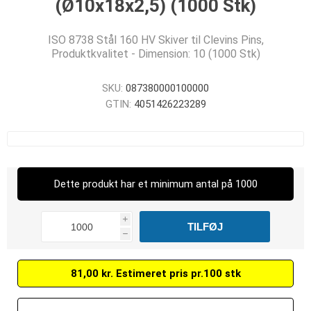
(Ø10x18x2,5) (1000 Stk)
ISO 8738 Stål 160 HV Skiver til Clevins Pins,
Produktkvalitet - Dimension: 10 (1000 Stk)
SKU:
087380000100000
GTIN:
4051426223289
Dette produkt har et minimum antal på 1000
i
h
81,00 kr. Estimeret pris pr.100 stk