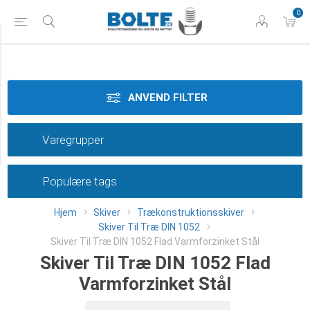
0
Materiale
Dimension
ANVEND FILTER
Overflade
Varegrupper
Category
Populære tags
Hjem
Skiver
Trækonstruktionsskiver
Skiver Til Træ DIN 1052
Skiver Til Træ DIN 1052 Flad Varmforzinket Stål
Skiver Til Træ DIN 1052 Flad
Varmforzinket Stål