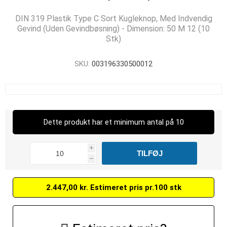
DIN 319 Plastik Type C Sort Kugleknop, Med Indvendig
Gevind (Uden Gevindbøsning) - Dimension: 50 M 12 (10
Stk)
SKU:
003196330500012
Dette produkt har et minimum antal på 10
i
h
2.447,00 kr. Estimeret pris pr.100 stk