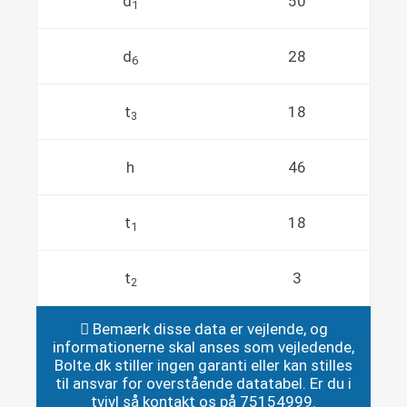
d
50
1
d
28
6
t
18
3
h
46
t
18
1
t
3
2
Bemærk disse data er vejlende, og
informationerne skal anses som vejledende,
Bolte.dk stiller ingen garanti eller kan stilles
til ansvar for overstående datatabel. Er du i
tvivl så kontakt os på 75154999.