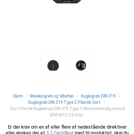
Hjem
Maskingreb og tilbehør
Kuglegreb DIN 319
Kuglegreb DIN 319 Type C Plastik Sort
Sort Plastik Kugleknop DIN 319 Type C Med Indvendig Gevind
Ø50 M12 (10 Stk)
Er der krav om en af eller flere af nedestående direktiver
eller ønskes der et
3.1 Certifikat
med til produktet, skal du