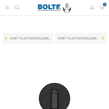
0
SORT PLASTIK KUGLEKNOP DIN 319 TYPE C MED INDVENDIG GEVIND Ø40 M10 (10 STK)
SORT PLASTIK KUGLEKNOP DIN 319 TYPE C MED INDVENDIG GEVIND Ø16 M4 (25 STK)