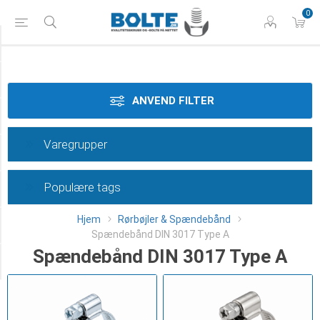
0
Styrke
Materiale
ANVEND FILTER
Dimension
Varegrupper
Overflade
Populære tags
Længde
Hjem
Rørbøjler & Spændebånd
Type
Spændebånd DIN 3017 Type A
Spændebånd DIN 3017 Type A
Category